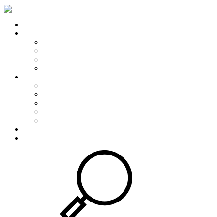
Home
Onze diensten
Boekhouding
Fiscaliteit
Startersbegeleiding
Advies op maat
Actua
Nieuwsflash
Kalender
Rekentools
Modellen
Enkele nuttige links
Digitalisatie
Contact