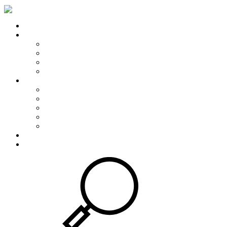
Home
Onze diensten
Boekhouding
Fiscaliteit
Startersbegeleiding
Advies op maat
Actua
Nieuwsflash
Kalender
Rekentools
Modellen
Enkele nuttige links
Digitalisatie
Contact